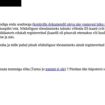
ukoodiga enda seadmega (
kontrollis dokumendil oleva näo vastavust isiku
õi kuupilet vmt. Sõiduõiguse tõendamiseks tulnuks võltsida ID-kaarti (
idaatoris edukalt registreeritud (kaardil oli piisavalt ettemaksu või kuul
me ja näo.
araha ja mille puhul piisab sõiduõiguse tõestamiseks ainult registreeritu
tasuta trammiga sõita (Tartus ju
trammi ei ole
) ? Püstitan ühe hüpoteesi 