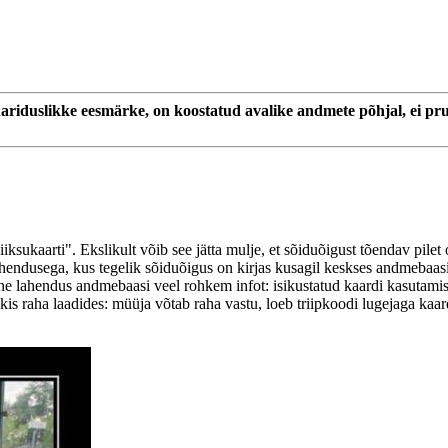
.
hariduslikke eesmärke, on koostatud avalike andmete põhjal, ei pru
ksukaarti". Ekslikult võib see jätta mulje, et sõiduõigust tõendav pilet 
ahendusega, kus tegelik sõiduõigus on kirjas kusagil keskses andmebaasis
siline lahendus andmebaasi veel rohkem infot: isikustatud kaardi kasutami
oskis raha laadides: müüja võtab raha vastu, loeb triipkoodi lugejaga kaar