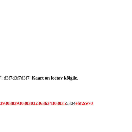
: d3f7d3f7d3f7.
Kaart on loetav kõigile.
3930303930303032363634303035
5304
ebf2ce70