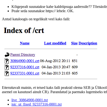
Kõigepealt suunatakse kahe kaldriipsuga aadressile?? Tõenäoli
Peale seda suunatakse https:// lehele. OK.
Antud kataloogis on tegelikult veel kaks faili:
Etteruttavalt mainin, et teised kaks faili peaksid olema SEB ja Ülikoo
asemel on kasutusel ainult CR). Parandatud ja paemaks lugemiseks teks
live_30864900-0001.txt
isic_ut_fixed_92337316-0001.txt