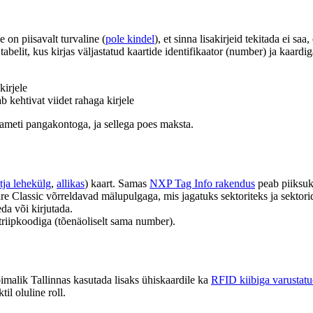
e on piisavalt turvaline (
pole kindel
), et sinna lisakirjeid tekitada ei saa
as tabelit, kus kirjas väljastatud kaartide identifikaator (number) ja ka
kirjele
ab kehtivat viidet rahaga kirjele
uameti pangakontoga, ja sellega poes maksta.
tja lehekülg
,
allikas
) kaart. Samas
NXP Tag Info rakendus
peab piiksuk
are Classic võrreldavad mälupulgaga, mis jagatuks sektoriteks ja sektor
da või kirjutada.
riipkoodiga (tõenäoliselt sama number).
imalik Tallinnas kasutada lisaks ühiskaardile ka
RFID kiibiga varustatu
til oluline roll.