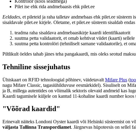
Kontrolör (koos seadmega)
Pilet ise ehk rida andmebaasis ehk pilet.ee
Eeldades
, et pileteid ja raha talletav andmebaas ehk pilet.ee süsteem is
sisaldavale pilet.ee kirjele. Oletame, et pilet.ee süsteem sisaldab end
teadma raha sisaldava andmebaasikirje kaardi identifikaatorit
suutma petta validaatorit, et omab kehtivat viidet (kaarti) sellele 
suutma petta kontrolöri (tehniliselt sarnane validaatorile), et om
Piltlikult öeldes tahab jänes teha pangakaardi, mis oleks seotud maks
Tehniline sissejuhatus
Ühiskaart on RFID tehnoloogial põhinev, väidetavalt
Mifare Plus
(
too
nagu Mifare Classic, tagasiühilduvuse eesmärkidel). Sisuliselt on Mif
ja B, millega autentides on võimalik sektoris olevaid andmeid kas luge
Kaardi tagumisele küljele on kantud 11-kohaline kaardi number koos t
"Võõrad kaardid"
Erinevalt näiteks Londoni Oyster kaardi või Helsinki süsteemist on võ
väljasta Tallinna Transpordiamet
. Järgnevas hüpoteesis on sellel fak