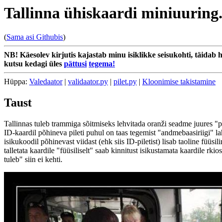
Tallinna ühiskaardi miniuuring
(
Sama asi Githubis
)
NB! Käesolev kirjutis kajastab minu isiklikke seisukohti, täidab 
kutsu kedagi üles
pättusi
tegema!
Hüppa:
Valedaator
|
validaator.py
|
pilet.py
|
Kloonimise takistamine
Taust
Tallinnas tuleb trammiga sõitmiseks lehvitada oranži seadme juures "pii
ID-kaardil põhineva pileti puhul on taas tegemist "andmebaasiriigi" l
isikukoodil põhinevast viidast (ehk siis ID-piletist) lisab taoline füü
talletata kaardile "füüsiliselt" saab kinnitust isikustamata kaardile rki
tuleb" siin ei kehti.