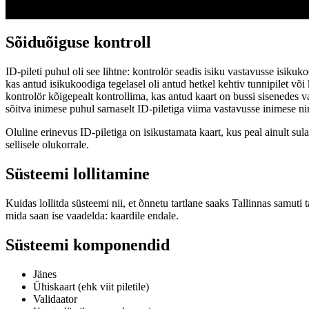
Sõiduõiguse kontroll
ID-pileti puhul oli see lihtne: kontrolör seadis isiku vastavusse isik
kas antud isikukoodiga tegelasel oli antud hetkel kehtiv tunnipilet v
kontrolör kõigepealt kontrollima, kas antud kaart on bussi sisenedes val
sõitva inimese puhul sarnaselt ID-piletiga viima vastavusse inimese ni
Oluline erinevus ID-piletiga on isikustamata kaart, kus peal ainult sul
sellisele olukorrale.
Süsteemi lollitamine
Kuidas lollitda süsteemi nii, et õnnetu tartlane saaks Tallinnas samuti 
mida saan ise vaadelda: kaardile endale.
Süsteemi komponendid
Jänes
Ühiskaart (ehk viit piletile)
Validaator