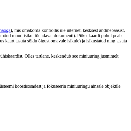
 näoga
), mis omakorda kontrollis üle interneti kesksest andmebaasist,
või mõnd muud isikut tõendavat dokumenti). Piiksukaardi puhul peab
us kaart tasuta sõidu õigust omavale isikule) ja isikustatud ning tasuta
d ühiskaardist. Olles tartlane, keskendub see miniuuring justnimelt
süsteemi koostisosadest ja fokuseerin miniuuringu ainsale objektile,