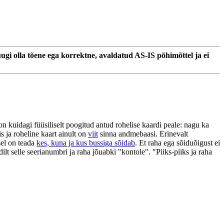
ugi olla tõene ega korrektne, avaldatud AS-IS põhimõttel ja ei
on kuidagi füüsiliselt poogitud antud rohelise kaardi peale: nagu ka
 ja roheline kaart ainult on
viit
sinna andmebaasi. Erinevalt
sel on teada
kes, kuna ja kus bussiga sõidab
. Et raha ega sõiduõigust ei
dilt selle seerianumbri ja raha jõuabki "kontole". "Piiks-piiks ja raha