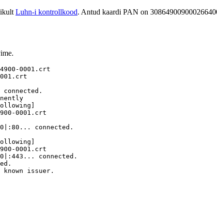
ikult
Luhn-i kontrollkood
. Antud kaardi PAN on 30864900900026640
vime.
4900-0001.crt

001.crt

 connected.

nently

ollowing]

900-0001.crt

0|:80... connected.

ollowing]

900-0001.crt

0|:443... connected.

ed.

 known issuer.
