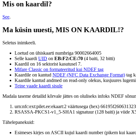
Mis on kaardil?
See
.
Ma küsin uuesti, MIS ON KAARDIL!?
Seletus inimkeeli.
Loetud on ühiskaarti numbriga 90002664005
Selle kaardi
UID
on
EB:F2:CE:70
(4 baiti, 32 bitti)
Kaardil on 16 sektorist kasutusel 7.
Mifare Classic on formateeritud kui NDEF tag
Kaardile on kantud
NDEF (NFC Data Exchange Format)
tag k
Kaardile kantud andmed on read-only olekus, kusjuures lugemi
Teine vaade kaardi sisule
Madala taseme detailid kõrvale jättes on oluliseks infoks NDEF sõnu
urn:nfc:ext:pilet.ee:ekaart:2 väärtusega (hex) 66195f260
RSASSA-PKCS1-v1_5-SHA1 signatuur (128 baiti) ja viide X509 se
Tähelepanekuid:
Esimeses kirjes on ASCII kujul kaardi number (pikem kui kaardi