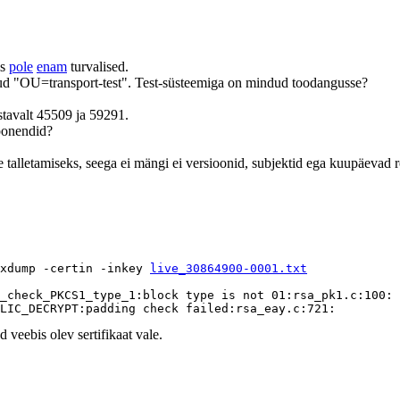
is
pole
enam
turvalised.
itud "OU=transport-test". Test-süsteemiga on mindud toodangusse?
avalt 45509 ja 59291.
sponendid?
te talletamiseks, seega ei mängi ei versioonid, subjektid ega kuupäevad ro
xdump -certin -inkey 
live_30864900-0001.txt
_check_PKCS1_type_1:block type is not 01:rsa_pk1.c:100:

d veebis olev sertifikaat vale.