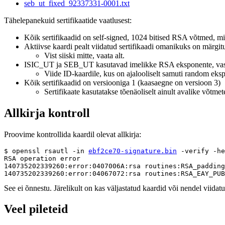
seb_ut_fixed_92337331-0001.txt
Tähelepanekuid sertifikaatide vaatlusest:
Kõik sertifikaadid on self-signed, 1024 bitised RSA võtmed, m
Aktiivse kaardi pealt viidatud sertifikaadi omanikuks on märg
Vist siiski mitte, vaata alt.
ISIC_UT ja SEB_UT kasutavad imelikke RSA eksponente, vast
Viide ID-kaardile, kus on ajalooliselt samuti random ek
Kõik sertifikaadid on versiooniga 1 (kaasaegne on versioon 3)
Sertifikaate kasutatakse tõenäoliselt ainult avalike võtme
Allkirja kontroll
Proovime kontrollida kaardil olevat allkirja:
$ openssl rsautl -in 
ebf2ce70-signature.bin
 -verify -he
RSA operation error

140735202339260:error:0407006A:rsa routines:RSA_padding
See ei õnnestu. Järelikult on kas väljastatud kaardid või nendel viidatu
Veel pileteid