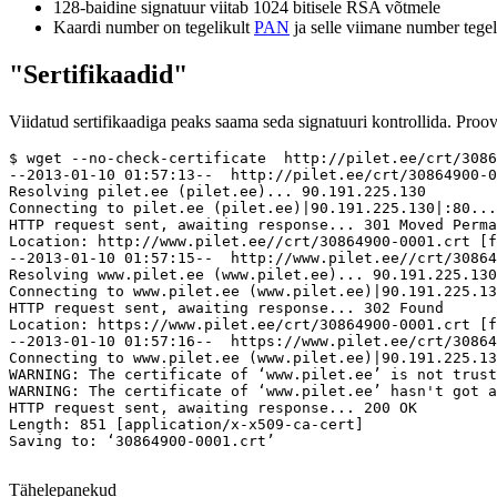
128-baidine signatuur viitab 1024 bitisele RSA võtmele
Kaardi number on tegelikult
PAN
ja selle viimane number tegel
"Sertifikaadid"
Viidatud sertifikaadiga peaks saama seda signatuuri kontrollida. Proo
$ wget --no-check-certificate  http://pilet.ee/crt/3086
--2013-01-10 01:57:13--  http://pilet.ee/crt/30864900-0
Resolving pilet.ee (pilet.ee)... 90.191.225.130

Connecting to pilet.ee (pilet.ee)|90.191.225.130|:80...
HTTP request sent, awaiting response... 301 Moved Perma
Location: http://www.pilet.ee//crt/30864900-0001.crt [f
--2013-01-10 01:57:15--  http://www.pilet.ee//crt/30864
Resolving www.pilet.ee (www.pilet.ee)... 90.191.225.130

Connecting to www.pilet.ee (www.pilet.ee)|90.191.225.13
HTTP request sent, awaiting response... 302 Found

Location: https://www.pilet.ee/crt/30864900-0001.crt [f
--2013-01-10 01:57:16--  https://www.pilet.ee/crt/30864
Connecting to www.pilet.ee (www.pilet.ee)|90.191.225.13
WARNING: The certificate of ‘www.pilet.ee’ is not trust
WARNING: The certificate of ‘www.pilet.ee’ hasn't got a
HTTP request sent, awaiting response... 200 OK

Length: 851 [application/x-x509-ca-cert]

Saving to: ‘30864900-0001.crt’

Tähelepanekud