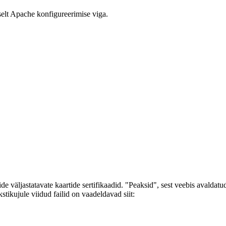
selt Apache konfigureerimise viga.
lide väljastatavate kaartide sertifikaadid. "Peaksid", sest veebis avald
tikujule viidud failid on vaadeldavad siit: