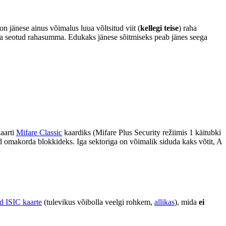
, on jänese ainus võimalus luua võltsitud viit (
kellegi teise
) raha
ardiga seotud rahasumma. Edukaks jänese sõitmiseks peab jänes seega
aarti
Mifare Classic
kaardiks (Mifare Plus Security režiimis 1 käitubki
id omakorda blokkideks. Iga sektoriga on võimalik siduda kaks võtit, A
d ISIC kaarte
(tulevikus võibolla veelgi rohkem,
allikas
), mida
ei