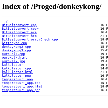
Index of /Proged/donkeykong/
../
BitBaitconvert.cpp
BitBaitconvert.cpp~
BitBaitconvert.exe
BitBaitconvert.htm
BitBaitconvert_errorCheck.cpp
bittobyte.cpp
donkeykong2.cpp
donkeykong3.cpp
eurokalk.cpp
eurokalk.html
eurokalk.jpg
kalkulaator
kalkulaator.cpp
kalkulaator.html
kalkulaator.png
temperatuuri_app
temperatuuri_app.cpp
temperatuuri_app.html
temperatuuri_app.png